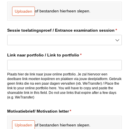
of bestanden hierheen slepen.
Uploaden
Sessie toelatingsproef /​ Entrance examination session
(is vere
*
Link naar portfolio /​ Link to portfolio
(is vereist)
*
Plaats hier de link naar jouw online portfolio. Je zal hiervoor een
deelbare link moeten kopiëren en plakken via jouw deelplatform. Gebruik
geen links die na een paar dagen vervallen (vb. WeTransfer) / Place the
link to your online portfolio here. You will have to copy and paste the
shareable link in this field. Do not use links that expire after a few days
(e.g. WeTransfer)
Motivatiebrief/​ Motivation letter
(is vereist)
*
of bestanden hierheen slepen.
Uploaden