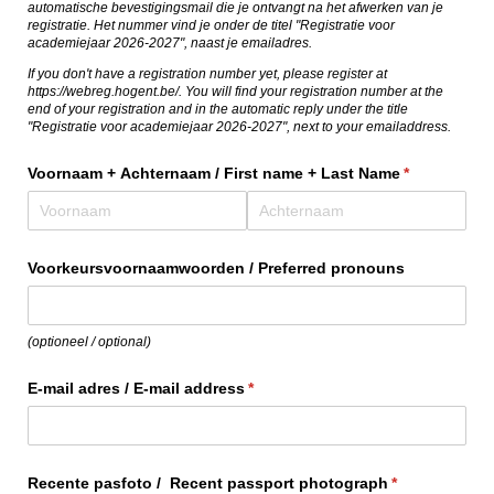
automatische bevestigingsmail die je ontvangt na het afwerken van je
registratie. Het nummer vind je onder de titel "Registratie voor
academiejaar 2026-2027", naast je emailadres.
If you don't have a registration number yet, please register at
https://webreg.hogent.be/. You will find your registration number at the
end of your registration and in the automatic reply under the title
"Registratie voor academiejaar 2026-2027", next to your emailaddress.
Voornaam + Achternaam /​ First name + Last Name
(is vereist)
*
Voorkeursvoornaamwoorden /​ Preferred pronouns
(optioneel / optional)
E-mail adres /​ E-mail address
(is vereist)
*
Recente pasfoto /​ Recent passport photograph
(is vereist)
*