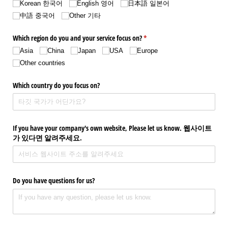
Korean 한국어
English 영어
日本語 일본어
中語 중국어
Other 기타
Which region do you and your service focus on?
(required)
*
Asia
China
Japan
USA
Europe
Other countries
Which country do you focus on?
If you have your company's own website, Please let us know. 웹사이트
가 있다면 알려주세요.
Do you have questions for us?