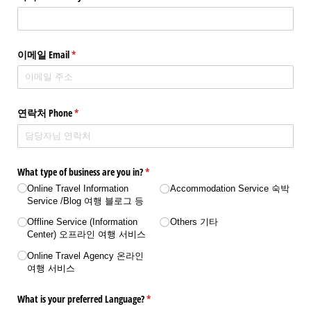
이메일 Email
(required)
*
연락처 Phone
(required)
*
What type of business are you in?
(required)
*
Online Travel Information
Accommodation Service 숙박
Service /​Blog 여행 블로그 등
Offline Service (Information
Others 기타
Center) 오프라인 여행 서비스
Online Travel Agency 온라인
여행 서비스
What is your preferred Language?
(required)
*