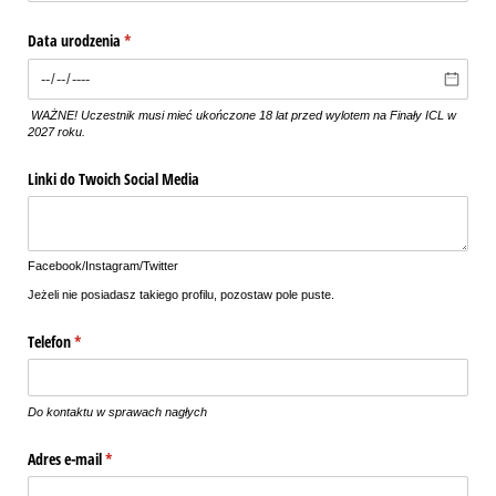
Data urodzenia
(wymagane)
*
WAŻNE! Uczestnik musi mieć ukończone 18 lat przed wylotem na Finały ICL w
2027 roku.
Linki do Twoich Social Media
Facebook/Instagram/Twitter
Jeżeli nie posiadasz takiego profilu, pozostaw pole puste.
Telefon
(wymagane)
*
Do kontaktu w sprawach nagłych
Adres e-mail
(wymagane)
*