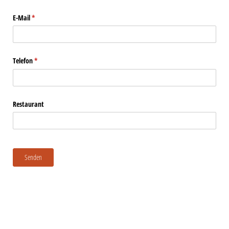
E-Mail
(erforderlich)
*
Telefon
(erforderlich)
*
Restaurant
Senden