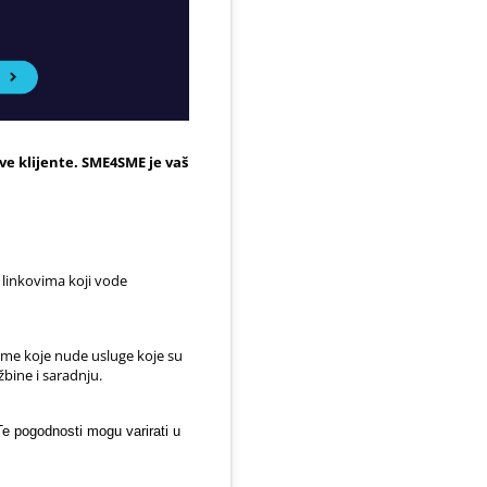
e klijente. SME4SME je vaš
 linkovima koji vode
rme koje nude usluge koje su
bine i saradnju.
 pogodnosti mogu varirati u