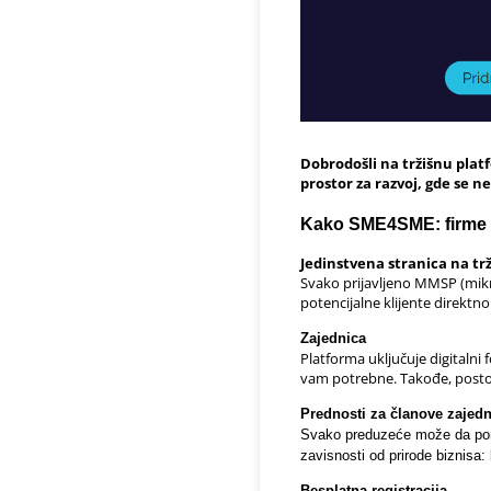
Dobrodošli na tržišnu pla
prostor za razvoj, gde se n
Kako SME4SME: firme z
Jedinstvena stranica na tr
Svako prijavljeno MMSP (mikro
potencijalne klijente direktn
Zajednica
Platforma uključuje digitaln
vam potrebne. Takođe, postoj
Prednosti za članove zajedn
Svako preduzeće može da ponu
zavisnosti od prirode biznisa:
Besplatna registracija