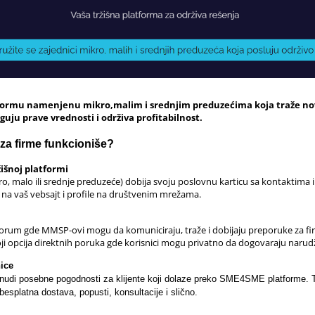
tformu namenjenu mikro,malim i srednjim preduzećima koja traže nov
eguju prave vrednosti i održiva profitabilnost.
a firme funkcioniše?
žišnoj platformi
, malo ili srednje preduzeće) dobija svoju poslovnu karticu sa kontaktima i
o na vaš vebsajt i profile na društvenim mrežama.
i forum gde MMSP-ovi mogu da komuniciraju, traže i dobijaju preporuke za fi
i opcija direktnih poruka gde korisnici mogu privatno da dogovaraju narudž
ice
di posebne pogodnosti za klijente koji dolaze preko SME4SME platforme. Te
 besplatna dostava, popusti, konsultacije i slično.