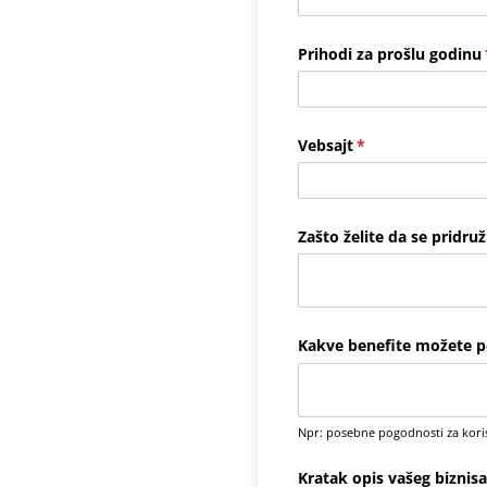
Prihodi za prošlu godinu
Vebsajt
(required)
*
Zašto želite da se pridr
Kakve benefite možete p
Npr: posebne pogodnosti za korisn
Kratak opis vašeg biznisa 