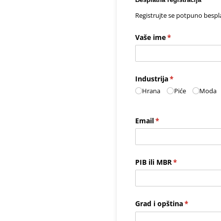
Registrujte se potpuno bespla
Vaše ime
(required)
*
Industrija
(required)
*
Hrana
Piće
Moda
Email
(required)
*
PIB ili MBR
(required)
*
Grad i opština
(required)
*