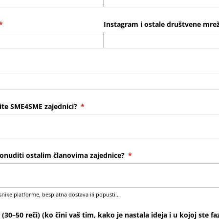
(required)
*
Instagram i ostale društvene mre
užite SME4SME zajednici?
(required)
*
onuditi ostalim članovima zajednice?
(required)
*
ike platforme, besplatna dostava ili popusti...
(30–50 reči) (ko čini vaš tim, kako je nastala ideja i u kojoj ste fa