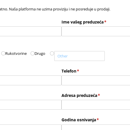
tno. Naša platforma ne uzima proviziju i ne posreduje u prodaji.
Ime vašeg preduzeća
(required)
*
Rukotvorine
Drugo
Telefon
(required)
*
Adresa preduzeća
(required)
*
Godina osnivanja
(required)
*