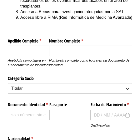
recordatorios de los eventos más destacados en el área de
trasplantes.
Acceso a Becas para investigación otorgadas por la SAT.
Acceso libre a RIMA (Red Informática de Medicina Avanzada)
Apellido Completo
(necesario)
*
Nombre Completo
(necesario)
*
Apellido/s como figura en
Nombre/s
completo como figura en su documento de
su documento de identidad
identidad
Categoria Socio
Documento Identidad
(necesario)
*
Pasaporte
Fecha de Nacimiento
(necesar
*
Dia/Mes/Año
Nacionalidad
(necesario)
*