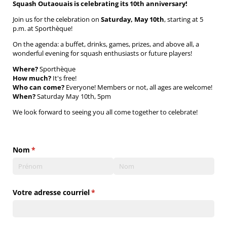
Squash Outaouais is celebrating its 10th anniversary!
Join us for the celebration on
Saturday, May 10th
, starting at 5
p.m. at Sporthèque!
On the agenda: a buffet, drinks, games, prizes, and above all, a
wonderful evening for squash enthusiasts or future players!
Where?
Sporthèque
How much?
It's free!
Who can come?
Everyone! Members or not, all ages are welcome!
When?
Saturday May 10th, 5pm
We look forward to seeing you all come together to celebrate!
Nom
(requis)
*
Votre adresse courriel
(requis)
*