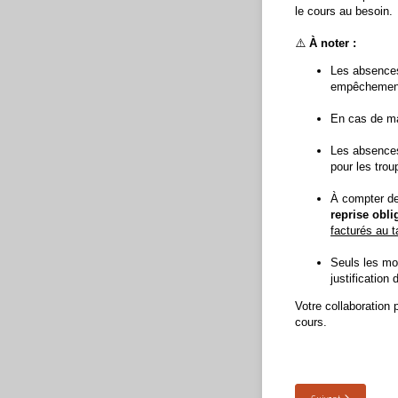
le cours au besoin.
⚠️
À noter :
Les absences
empêchemen
En cas de mal
Les absences 
pour les trou
À compter d
reprise obli
facturés au t
Seuls les mo
justification
Votre collaboration 
cours.