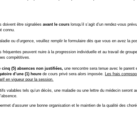
 doivent être signalées
avant le cours
lorsqu’il s’agit d’un rendez-vous prév
t connu.
adie ou d’urgence, veuillez remplir le formulaire dès que vous en avez la poss
fréquentes peuvent nuire à la progression individuelle et au travail de groupe
pes compétitives.
e
cinq (5) absences non justifiées,
une rencontre sera tenue avec le parent e
gatoire d’une (1) heure
de cours privé sera alors imposée.
Les frais corresp
arif en vigueur pour la session.
tifs valables tels qu’un décès, une maladie ou une lettre du médecin seront
 d’absence.
permet d’assurer une bonne organisation et le maintien de la qualité des chor