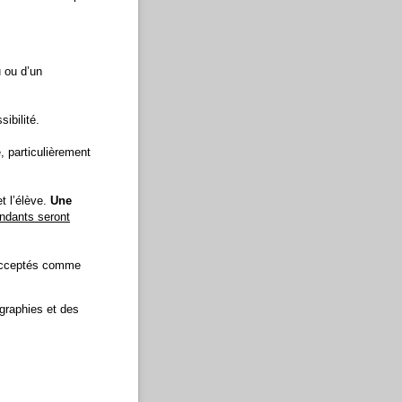
u ou d’un
ibilité.
, particulièrement
t l’élève.
Une
ondants seront
 acceptés comme
égraphies et des