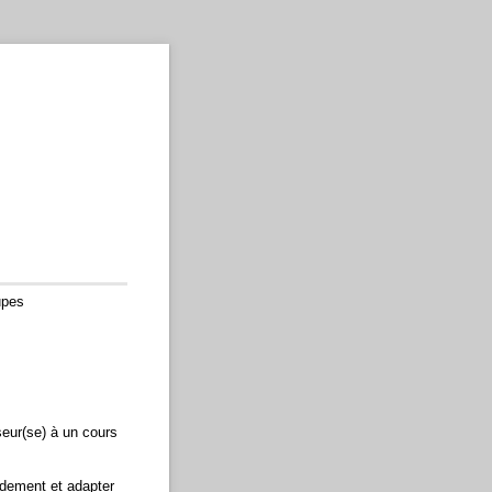
upes
seur(se) à un cours
idement et adapter