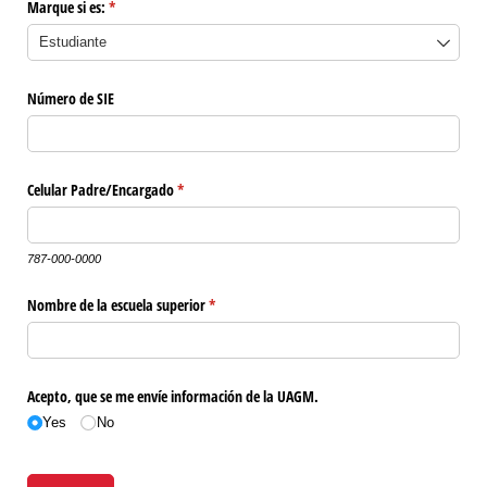
Marque si es:
(required)
*
Número de SIE
Celular Padre/​Encargado
(required)
*
787-000-0000
Nombre de la escuela superior
(required)
*
Acepto, que se me envíe información de la UAGM.
Yes
No