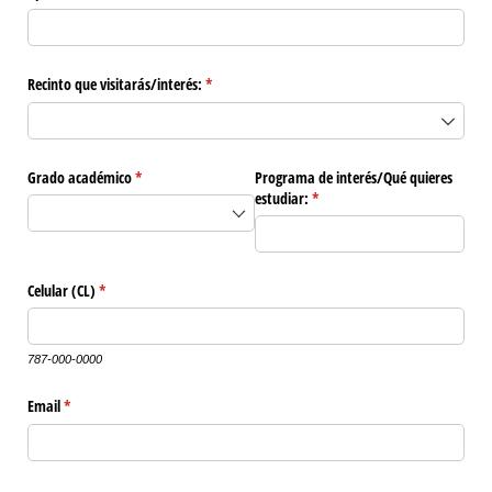
Recinto que visitarás/​interés:
(required)
*
Grado académico
(required)
*
Programa de interés/​Qué quieres
estudiar:
(required)
*
Celular (CL)
(required)
*
787-000-0000
Email
(required)
*