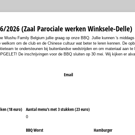
6/2026 (Zaal Parociale werken Winksele-Delle)
he Wushu Family Belgium jullie graag op onze BBQ. Jullie kunnen 's middag
ie welkom om de club en de Chinese cultuur wat beter te leren kennen. De op
tieteam te ondersteunen bij buitenlandse wedstrijden en om materiaal aan te
PGELET! De inschrijvingen voor de BBQ sluiten op 30 mei. Wij kijken er alvas
Email
ken (18 euro)
Aantal menu's met 3 stukken (23 euro)
0
BBQ Worst
Hamburger