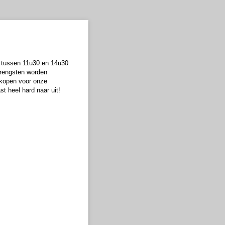
s tussen 11u30 en 14u30
brengsten worden
 kopen voor onze
t heel hard naar uit!