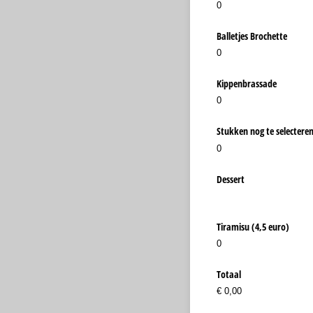
0
Balletjes Brochette
0
Kippenbrassade
0
Stukken nog te selectere
0
Dessert
Tiramisu (4,5 euro)
0
Totaal
€ 0,00