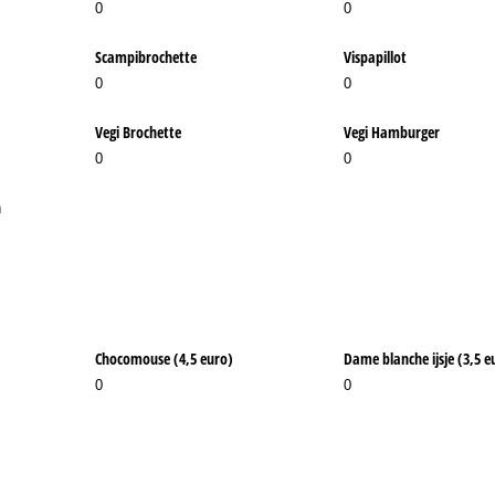
0
0
Scampibrochette
Vispapillot
0
0
Vegi Brochette
Vegi Hamburger
0
0
n
Chocomouse (4,5 euro)
Dame blanche ijsje (3,5 e
0
0