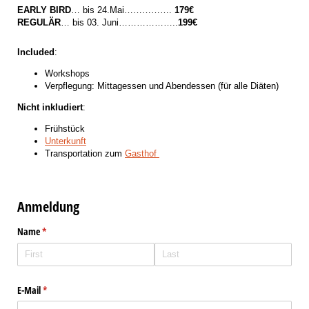
EARLY BIRD
… bis 24.Mai…………….
179€
REGULÄR
… bis 03. Juni………………..
199€
Included
:
Workshops
Verpflegung: Mittagessen und Abendessen (für alle Diäten)
Nicht inkludiert
:
Frühstück
Unterkunft
Transportation zum
Gasthof
Anmeldung
Name
(required)
*
E-Mail
(required)
*