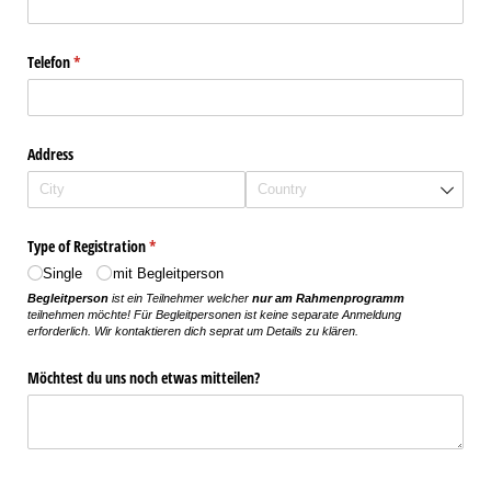
Telefon
(required)
*
Address
Type of Registration
(required)
*
Single
mit Begleitperson
Begleitperson
ist ein Teilnehmer welcher
nur am Rahmenprogramm
teilnehmen möchte! Für Begleitpersonen ist keine separate Anmeldung
erforderlich. Wir kontaktieren dich seprat um Details zu klären.
Möchtest du uns noch etwas mitteilen?