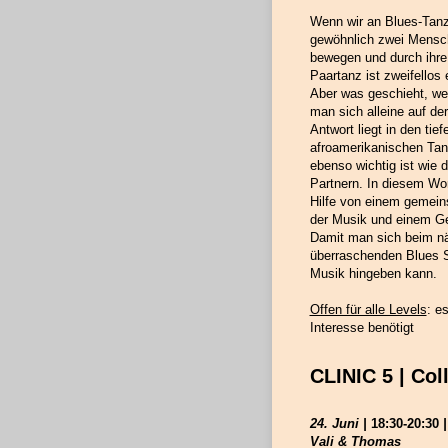
Wenn wir an Blues-Tanz 
gewöhnlich zwei Mensc
bewegen und durch ihre
Paartanz ist zweifellos
Aber was geschieht, we
man sich alleine auf de
Antwort liegt in den ti
afroamerikanischen Tanz
ebenso wichtig ist wie 
Partnern. In diesem Wo
Hilfe von einem gemein
der Musik und einem Ge
Damit man sich beim nä
überraschenden Blues 
Musik hingeben kann.
Offen für alle Levels
: e
Interesse benötigt
CLINIC 5 | Col
24. Juni |
18:30-20:30
|
Vali & Thomas