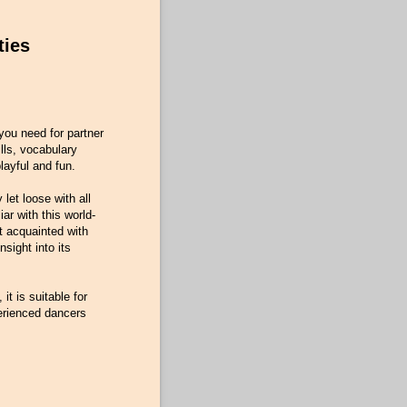
ties
 you need for partner
ls, vocabulary
ayful and fun.
let loose with all
iar with this world-
t acquainted with
sight into its
it is suitable for
erienced dancers