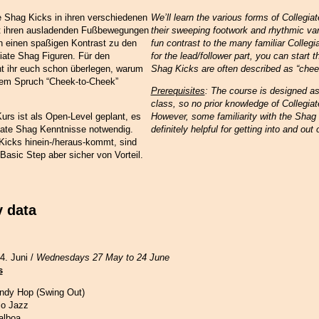
te Shag Kicks in ihren verschiedenen
We’ll learn the various forms of Collegia
it ihren ausladenden Fußbewegungen
their sweeping footwork and rhythmic vari
 einen spaßigen Kontrast zu den
fun contrast to the many familiar Collegi
iate Shag Figuren. Für den
for the lead/follower part, you can start 
nt ihr euch schon überlegen, warum
Shag Kicks are often described as “cheek
dem Spruch “Cheek-to-Cheek”
Prerequisites
: The course is designed as
class, so no prior knowledge of Collegiat
Kurs ist als Open-Level geplant, es
However, some familiarity with the Shag
iate Shag Kenntnisse notwendig.
definitely helpful for getting into and out
Kicks hinein-/heraus-kommt, sind
asic Step aber sicher von Vorteil.
y data
4. Juni /
Wednesdays 27 May to 24 June
s
indy Hop (Swing Out)
lo Jazz
alboa