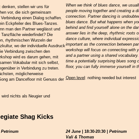
When we think of blues dance, we usuall
denken, stellen wir uns für
people moving together and creating a di
hen vor, die sich gemeinsam
connection. Partner dancing is undoubted
 Verbindung einen Dialog schaffen.
blues dance. But what happens when you
 ein Eckpfeiler des Blues-Tanzes.
behind and find yourself alone on the da
nn man den Partner weglässt und
answer lies in the deep, rhythmic roots 
r Tanzfläche wiederfindet? Die
dance culture, where individual expressio
efen, rhythmischen Wurzeln der
important as the connection between par
kultur, wo der individuelle Ausdruck
workshop will focus on connecting with y
die Verbindung zwischen den
and a partner using a shared vocabulary.
rkshop wird es darum gehen, mit
time a potentially surprising blues song
samen Vokabular mit sich selbst,
floor, you can fully immerse yourself in t
genüber in Verbindung zu treten.
chsten, möglicherweise
Open level
: nothing needed but interest
Song am Dancefloor mit Genuss der
s wird nichts als Neugier und
legiate Shag Kicks
 Petrinum
24 June |
18:30-20:30
| Petrinum
Vali & Thomas