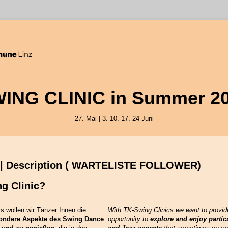
ING CLINIC in Summer 2
27. Mai | 3. 10. 17. 24 Juni
 | Description ( WARTELISTE FOLLOWER)
g Clinic?
s wollen wir Tänzer:Innen die
With TK-Swing Clinics we want to provid
ondere Aspekte des Swing Dance
opportunity to
explore and enjoy parti