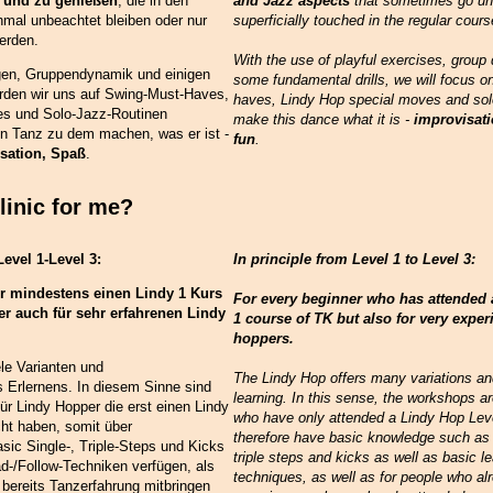
 und zu genießen
, die in den
and Jazz aspects
that sometimes go unn
mal unbeachtet bleiben oder nur
superficially touched in the regular cours
werden.
With the use of playful exercises, grou
gen, Gruppendynamik und einigen
some fundamental drills, we will focus o
erden wir uns auf Swing-Must-Haves,
haves, Lindy Hop special moves and solo
es und Solo-Jazz-Routinen
make this dance what it is -
improvisati
en Tanz zu dem machen, was er ist -
fun
.
sation, Spaß
.
linic for me?
Level 1-Level 3:
In principle from Level 1 to Level 3:
r mindestens einen Lindy 1 Kurs
For every beginner who has attended a
er auch für sehr erfahrenen Lindy
1 course of TK but also for very expe
hoppers.
ele Varianten und
The Lindy Hop offers many variations a
Erlernens. In diesem Sinne sind
learning. In this sense, the workshops a
r Lindy Hopper die erst einen Lindy
who have only attended a Lindy Hop Lev
ht haben, somit über
therefore have basic knowledge such as 
ic Single-, Triple-Steps und Kicks
triple steps and kicks as well as basic le
d-/Follow-Techniken verfügen, als
techniques, as well as for people who a
bereits Tanzerfahrung mitbringen