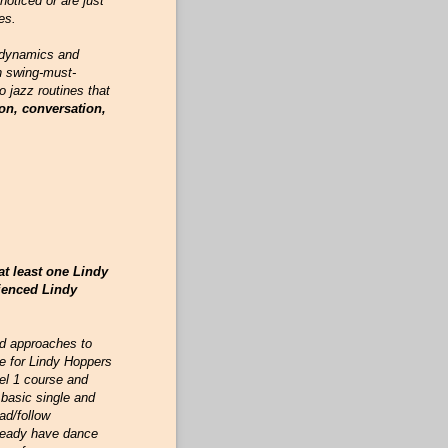
oticed or are just
es.
p dynamics and
n swing-must-
 jazz routines that
on, conversation,
t least one Lindy
rienced Lindy
nd approaches to
re for Lindy Hoppers
el 1 course and
basic single and
ad/follow
lready have dance