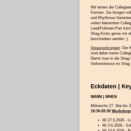
Wir lernen die Collegia
Formen. Sie bringen m
und Rhythmus-Varianten
vielen bekannten Colleg
Lead/Follower-Part kön
Shag Kicks gerne mit 
beschrieben werden ;).
Voraussetzungen
: Der 
sind daher keine Colleg
Damit man in die Shag 
Vorkenntnisse im Shag B
Eckdaten | Ke
WANN | WHEN
Mittwochs 27. Mai bis 2
18:30-20:30
Workshop
Mi 27.5.2026 - L
Mi 3.6.2026 - So
Mi 10.6.2026 - B