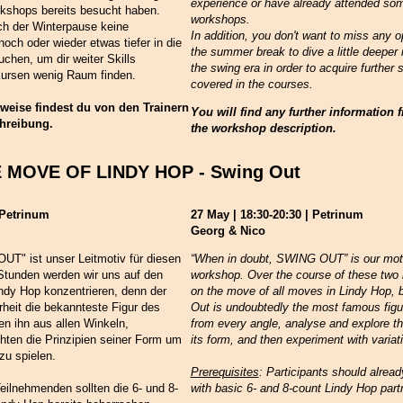
experience or have already attended som
rkshops bereits besucht haben.
workshops.
h der Winterpause keine
In addition, you don't want to miss any o
och oder wieder etwas tiefer in die
the summer break to dive a little deeper 
chen, um dir weiter Skills
the swing era in order to acquire further s
 Kursen wenig Raum finden.
covered in the courses.
nweise findest du von den Trainern
You will find any further information f
hreibung.
the workshop description.
HE MOVE OF LINDY HOP - Swing Out
| Petrinum
27 May | 18:30-20:30 | Petrinum
Georg & Nico
T" ist unser Leitmotiv für diesen
“When in doubt, SWING OUT” is our motto
Stunden werden wir uns auf den
workshop. Over the course of these two h
ndy Hop konzentrieren, denn der
on the move of all moves in Lindy Hop,
rheit die bekannteste Figur des
Out is undoubtedly the most famous figur
en ihn aus allen Winkeln,
from every angle, analyse and explore th
hten die Prinzipien seiner Form um
its form, and then experiment with variat
zu spielen.
Prerequisites
: Participants should alrea
Teilnehmenden sollten die 6- und 8-
with basic 6- and 8-count Lindy Hop part