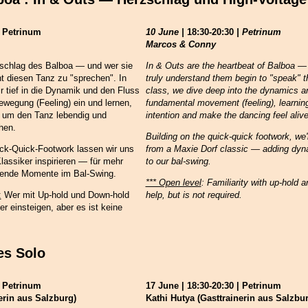
| Petrinum
10 June |
18:30-20:30
| Petrinum
Marcos & Conny
zschlag des Balboa — und wer sie
In & Outs are the heartbeat of Balboa 
nt diesen Tanz zu "sprechen". In
truly understand them begin to "speak" th
 tief in die Dynamik und den Fluss
class, we dive deep into the dynamics an
wegung (Feeling) ein und lernen,
fundamental movement (feeling), learning 
, um den Tanz lebendig und
intention and make the dancing feel aliv
hen.
Building on the quick-quick footwork, we'l
k-Quick-Footwork lassen wir uns
from a Maxie Dorf classic — adding dyn
assiker inspirieren — für mehr
to our bal-swing.
ende Momente im Bal-Swing.
*** Open level
: Familiarity with up-hold 
:
Wer mit Up-hold und Down-hold
help, but is not required.
ler einsteigen, aber es ist keine
es Solo
| Petrinum
17 June | 18:30-20:30 | Petrinum
erin aus Salzburg)
Kathi Hutya (Gasttrainerin aus Salzbu