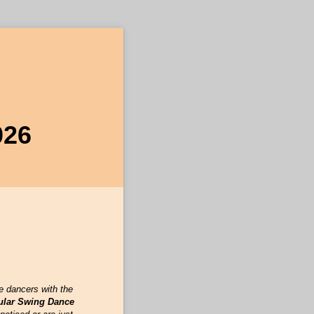
026
e dancers with the
cular Swing Dance