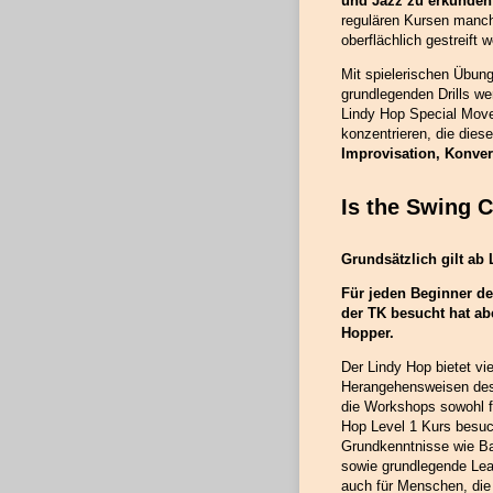
und Jazz zu erkunden
regulären Kursen manch
oberflächlich gestreift 
Mit spielerischen Übun
grundlegenden Drills w
Lindy Hop Special Mov
konzentrieren, die dies
Improvisation, Konver
Is the Swing C
Grundsätzlich gilt ab 
Für jeden Beginner de
der TK besucht hat ab
Hopper.
Der Lindy Hop bietet vi
Herangehensweisen des 
die Workshops sowohl fü
Hop Level 1 Kurs besuc
Grundkenntnisse wie Bas
sowie grundlegende Lea
auch für Menschen, die 