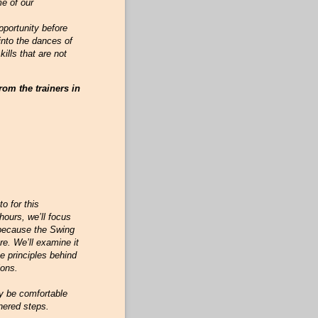
e of our
pportunity before
into the dances of
kills that are not
rom the trainers in
 for this
ours, we’ll focus
 because the Swing
e. We’ll examine it
e principles behind
ions.
dy be comfortable
nered steps.