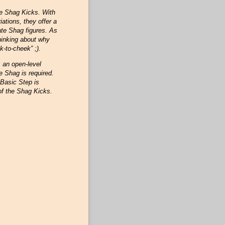
te Shag Kicks. With
ations, they offer a
ate Shag figures. As
thinking about why
-to-cheek” ;).
 an open-level
e Shag is required.
 Basic Step is
 of the Shag Kicks.