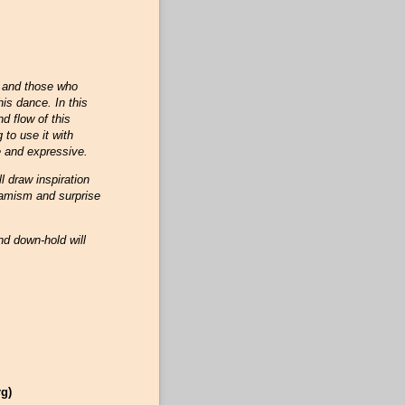
— and those who
is dance. In this
d flow of this
to use it with
e and expressive.
l draw inspiration
amism and surprise
and down-hold will
rg)