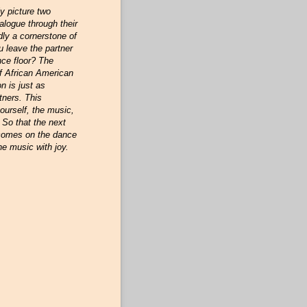
y picture two
alogue through their
ly a cornerstone of
 leave the partner
nce floor? The
of African American
n is just as
tners. This
ourself, the music,
 So that the next
 comes on the dance
he music with joy.