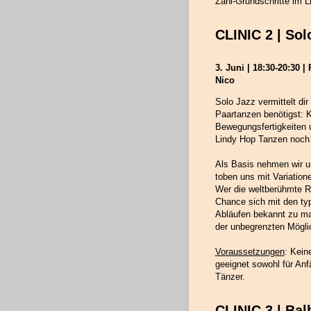
Zähl-Grundschritte im L
CLINIC 2 | Sol
3. Juni | 18:30-20:30 |
Nico
Solo Jazz vermittelt dir
Paartanzen benötigst: 
Bewegungsfertigkeiten 
Lindy Hop Tanzen noch 
Als Basis nehmen wir u
toben uns mit Variatione
Wer die weltberühmte Ro
Chance sich mit den t
Abläufen bekannt zu ma
der unbegrenzten Möglic
Voraussetzungen
: Kein
geeignet sowohl für Anfä
Tänzer.
CLINIC 3 | Ba