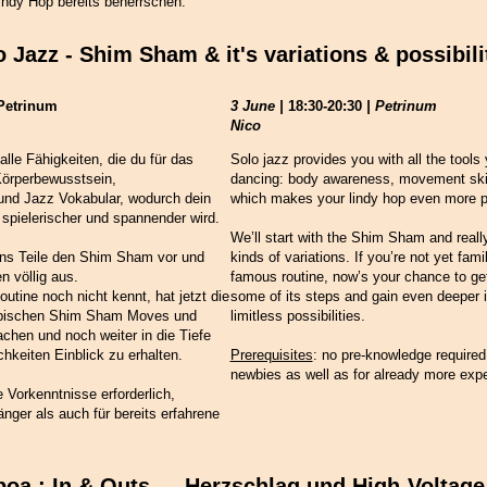
indy Hop bereits beherrschen.
o Jazz - Shim Sham & it's variations & possibili
 Petrinum
3 June |
18:30-20:30
| Petrinum
Nico
 alle Fähigkeiten, die du für das
Solo jazz provides you with all the tools
Körperbewusstsein,
dancing: body awareness, movement skil
und Jazz Vokabular, wodurch dein
which makes your lindy hop even more pl
spielerischer und spannender wird.
We’ll start with the Shim Sham and really 
ns Teile den Shim Sham vor und
kinds of variations. If you’re not yet famil
n völlig aus.
famous routine, now’s your chance to ge
utine noch nicht kennt, hat jetzt die
some of its steps and gain even deeper in
ypischen Shim Sham Moves und
limitless possibilities.
chen und noch weiter in die Tiefe
hkeiten Einblick zu erhalten.
Prerequisites
: no pre-knowledge required, 
newbies as well as for already more exp
e Vorkenntnisse erforderlich,
nger als auch für bereits erfahrene
lboa : In & Outs — Herzschlag und High-Voltage