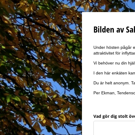
Bilden av Sa
Under hösten pågår et
attraktivitet för infly
Vi behöver nu din hjäl
I den här enkäten kan 
Du är helt anonym. T
Per Ekman, Tendensor
Vad gör dig stolt öv