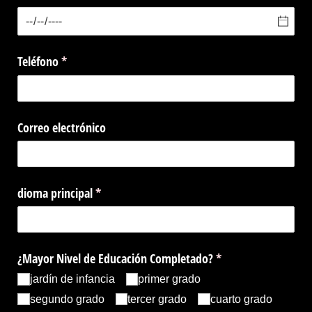
Teléfono
(necesario)
*
Correo electrónico
dioma principal
(necesario)
*
¿Mayor Nivel de Educación Completado?
(necesario)
*
jardín de infancia
primer grado
segundo grado
tercer grado
cuarto grado