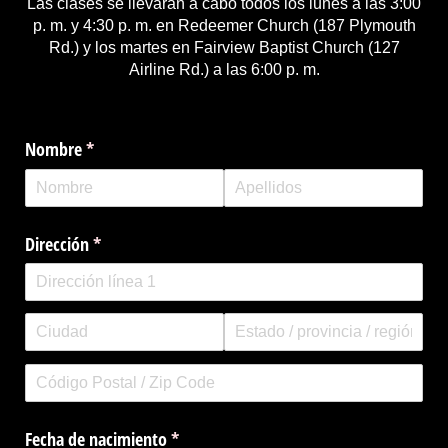
Las clases se llevarán a cabo todos los lunes a las 3:00
p. m. y 4:30 p. m. en Redeemer Church (187 Plymouth
Rd.) y los martes en Fairview Baptist Church (127
Airline Rd.) a las 6:00 p. m.
Nombre
(necesario)
*
Dirección
(necesario)
*
Fecha de nacimiento
(necesario)
*