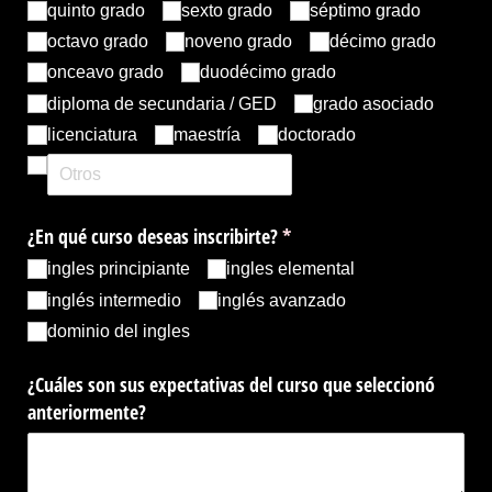
quinto grado
sexto grado
séptimo grado
octavo grado
noveno grado
décimo grado
onceavo grado
duodécimo grado
diploma de secundaria /​ GED
grado asociado
licenciatura
maestría
doctorado
¿En qué curso deseas inscribirte?
(necesario)
*
ingles principiante
ingles elemental
inglés intermedio
inglés avanzado
dominio del ingles
¿Cuáles son sus expectativas del curso que seleccionó
anteriormente?