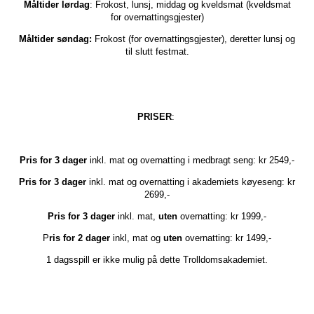
Måltider lørdag
: Frokost, lunsj, middag og kveldsmat (kveldsmat
for overnattingsgjester)
Måltider søndag:
Frokost (for overnattingsgjester), deretter lunsj og
til slutt festmat.
PRISER
:
Pris for 3 dager
inkl. mat og overnatting i medbragt seng: kr 2549,-
Pris for 3 dager
inkl. mat og overnatting i akademiets køyeseng: kr
2699,-
Pris for 3 dager
inkl. mat,
uten
overnatting: kr 1999,-
P
ris for 2 dager
inkl, mat og
uten
overnatting: kr 1499,-
1 dagsspill er ikke mulig på dette Trolldomsakademiet.