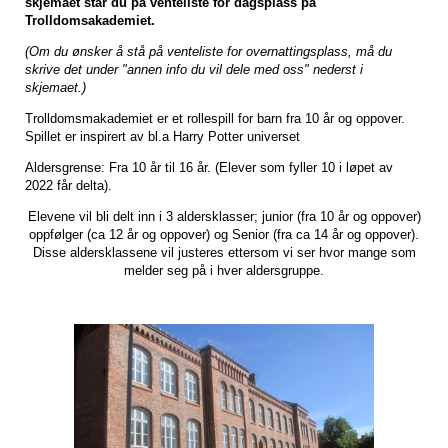
skjemaet står du på venteliste for dagsplass på
Trolldomsakademiet.
(Om du ønsker å stå på venteliste for overnattingsplass, må du
skrive det under "annen info du vil dele med oss" nederst i
skjemaet.)
Trolldomsmakademiet er et rollespill for barn fra 10 år og oppover.
Spillet er inspirert av bl.a Harry Potter universet
Aldersgrense: Fra 10 år til 16 år. (Elever som fyller 10 i løpet av
2022 får delta).
Elevene vil bli delt inn i 3 aldersklasser; junior (fra 10 år og oppover)
oppfølger (ca 12 år og oppover) og Senior (fra ca 14 år og oppover).
Disse aldersklassene vil justeres ettersom vi ser hvor mange som
melder seg på i hver aldersgruppe.