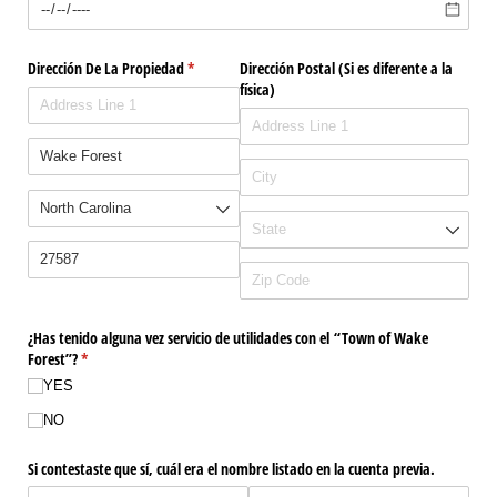
Dirección De La Propiedad
(required)
*
Dirección Postal (Si es diferente a la
física)
¿Has tenido alguna vez servicio de utilidades con el “Town of Wake
Forest”?
(required)
*
YES
NO
Si contestaste que sí, cuál era el nombre listado en la cuenta previa.