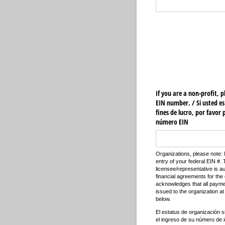
If you are a non-profit, 
EIN number. /​ Si usted e
fines de lucro, por favor
número EIN
Organizations, please note: 
entry of your federal EIN #.
licensee/representative is au
financial agreements for the
acknowledges that all payme
issued to the organization at
below.
El estatus de organización si
el ingreso de su número de id