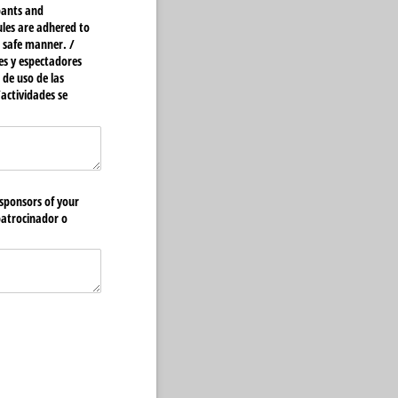
pants and
ules are adhered to
 safe manner. /​
es y espectadores
de uso de las
​actividades se
 sponsors of your
 patrocinador o