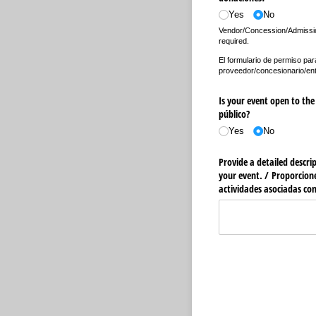
Yes
No
Vendor/Concession/Admissio
required.
El formulario de permiso par
proveedor/concesionario/entr
Is your event open to the 
público?
Yes
No
Provide a detailed descrip
your event. /​ Proporcion
actividades asociadas con