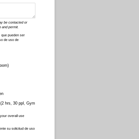
ay be contacted or
n and permit.
s que pueden ser
iso de uso de
room)
en
 (2 hrs, 30 ppl, Gym
 your overall use
ente su solicitud de uso