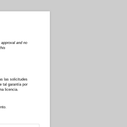
o approval and no
this
s las solicitudes
 tal garantía por
na licencia.
nto.