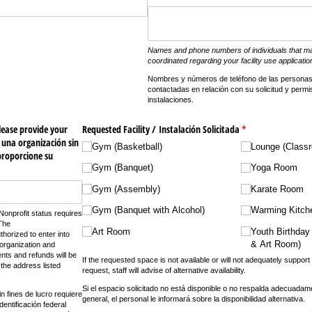
Names and phone numbers of individuals that m
coordinated regarding your facility use applicatio
Nombres y números de teléfono de las persona
contactadas en relación con su solicitud y perm
instalaciones.
please provide your
Requested Facility /​ Instalación Solicitada
(required)
*
s una organización sin
Gym (Basketball)
Lounge (Class
 proporcione su
Gym (Banquet)
Yoga Room
Gym (Assembly)
Karate Room
Gym (Banquet with Alcohol)
Warming Kitch
Nonprofit status requires
 The
Art Room
Youth Birthday
thorized to enter into
& Art Room)
 organization and
nts and refunds will be
If the requested space is not available or will not adequately support
 the address listed
request, staff will advise of alternative availability.
Si el espacio solicitado no está disponible o no respalda adecuadam
n fines de lucro requiere
general, el personal le informará sobre la disponibilidad alternativa.
entificación federal