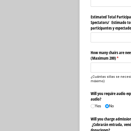
Estimated Total Participa
Spectators/​ Estimado to
participantes y espectado
How many chairs are nee
(Maximum 200)
(required
*
¿Cuántas sillas se necesi
máximo)
Will you require audio eq
audio?
Yes
No
Will you charge admission,
¿Cobrarán entrada, vende
donaciones?