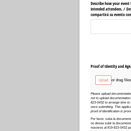
Describe how your event 
intended attendees. /​ D
compartirá su evento con 
Proof of Identity and Age
Upload
or drag file
Please upload documentation 
not to upload documentation 
823-0432 to arrange time to m
once submitting. This applica
proof of identification is pro
Por favor, suba la documenta
no desea subir la document
nosotros al 919-823-0432 par