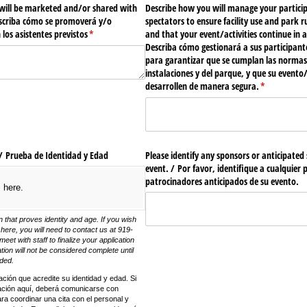
will be marketed and/​or shared with
Describe how you will manage your partici
escriba cómo se promoverá y/​o
spectators to ensure facility use and park r
los asistentes previstos
(required)
*
and that your event/​activities continue in a
Describa cómo gestionará a sus participant
para garantizar que se cumplan las normas 
instalaciones y del parque, y que su evento/
desarrollen de manera segura.
(required)
*
/​ Prueba de Identidad y Edad
Please identify any sponsors or anticipated
event. /​ Por favor, identifique a cualquier
patrocinadores anticipados de su evento.
s here.
that proves identity and age. If you wish
here, you will need to contact us at 919-
eet with staff to finalize your application
tion will not be considered complete until
vided.
ción que acredite su identidad y edad. Si
ación aquí, deberá comunicarse con
a coordinar una cita con el personal y