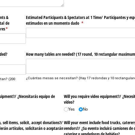
nts &
Estimated Participants & Spectators at 1 Time/​ Participantes y es
tal de
estimados en un momento dado
(required)
*
res
(required)
*
ded?
How many tables are needed? (17 round, 10 rectangular maximu
)
¿Cuántas mesas se necesitan? (Hay 17 redondas y 10 rectangular
tan? (200
uipment?/​ ¿Necesitarás equipo de
Will you require video equipment?/​ ¿Necesi
vídeo?
Yes
No
 sell items, solicit, accept donations?/​
Will your event include food trucks, caterer
rán artículos, solicitarán o aceptarán
vendors?/​ ¿Su evento incluirá camiones de 
catering o vendedores de bebidas?