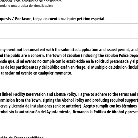
z enviada. Esta solicitud no se considerará
rcione una prueba de identificación.
quests./​ Por favor, tenga en cuenta cualquier petición especial.
my event not be consistent with the submitted application and issued permit, and 
nd the public are a concern, the Town of Zebulon (including the Zebulon Police De
endo que, si mi evento no cumple con lo establecido en la solicitud presentada y el p
tar de los participantes y del público están en riesgo, el Municipio de Zebulon (inc
e cancelar mi evento en cualquier momento.
 linked Facility Reservation and License Policy. I agree to adhere to the terms and 
rmission from the Town, signing the Alcohol Policy and producing required support
serva y Licencia de Instalaciones (enlace anterior). Acepto cumplir con los términos
ohol sin la autorización del Ayuntamiento, firmando la Política de Alcohol y pre