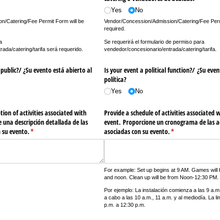
Yes
No
n/Catering/Fee Permit Form will be
Vendor/Concession/Admission/Catering/Fee Perm
required.
a
Se requerirá el formulario de permiso para
ada/catering/tarifa será requerido.
vendedor/concesionario/entrada/catering/tarifa.
public?/​ ¿Su evento está abierto al
Is your event a political function?/​ ¿Su eve
política?
Yes
No
tion of activities associated with
Provide a schedule of activities associated 
e una descripción detallada de las
event. Proporcione un cronograma de las a
 su evento.
(required)
*
asociadas con su evento.
(required)
*
For example: Set up begins at 9 AM. Games will 
and noon. Clean up will be from Noon-12:30 PM.
Por ejemplo: La instalación comienza a las 9 a.m
a cabo a las 10 a.m., 11 a.m. y al mediodía. La l
p.m. a 12:30 p.m.