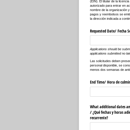
(EIN). El titular de la licenc
autorizado para entrar en a
nombre de la organización y
pagos y reembolsos se emiti
la dirección indicada a conti
Requested Date/​ Fecha So
Applications should be submitt
applications submitted no la
Las solicitudes deben presen
personal disponible, se cons
menos dos semanas de antic
End Time/​ Hora de culmi
What additional dates and
/​ ¿Qué fechas y horas adic
recurrente?