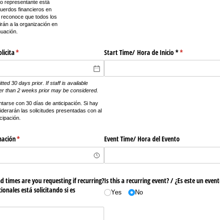
ia o representante está
cuerdos financieros en
 reconoce que todos los
rán a la organización en
nuación.
licita
(required)
*
Start Time/​ Hora de Inicio *
(required)
*
ed 30 days prior. If staff is available
ter than 2 weeks prior may be considered.
tarse con 30 días de anticipación. Si hay
iderarán las solicitudes presentadas con al
ipación.
nación
(required)
*
Event Time/​ Hora del Evento
 times are you requesting if recurring?
Is this a recurring event? /​ ¿Es este un even
ionales está solicitando si es
Yes
No