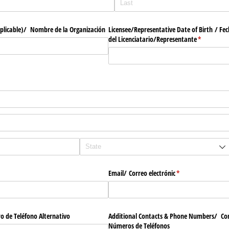
plicable)/​ Nombre de la Organización
Licensee/​Representative Date of Birth /​ F
del Licenciatario/​Representante
(required)
*
red)
d)
Email/​ Correo electrónic
(required)
*
o de Teléfono Alternativo
Additional Contacts & Phone Numbers/​ Con
Números de Teléfonos