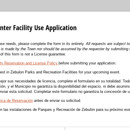
er Facility Use Application
se needs, please complete the form in its entirety.
All requests are subject t
ty is made by the Town nor should be assumed by the requester by submitting 
of this form is not a License guarantee.
ity Reservation and License Policy
before submitting your application.
rest in Zebulon Parks and Recreation Facilities for your upcoming event.
ejor sus necesidades de licencia, complete el formulario en su totalidad. Toda
ón, y el Municipio no garantiza la disponibilidad del espacio, ni debe asumirse
 enviar esta solicitud. Completar este formulario no garantiza la concesión de u
tica de Reservación
antes de enviar su solicitud.
en las instalaciones de Parques y Recreación de Zebulón para su próximo eve
)