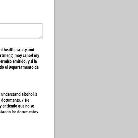
if health, safety and
partment) may cancel my
ermiso emitido, y si la
luido el Departamento de
I understand alcohol is
 documents. /​ He
 y entiendo que no se
sentando los documentos