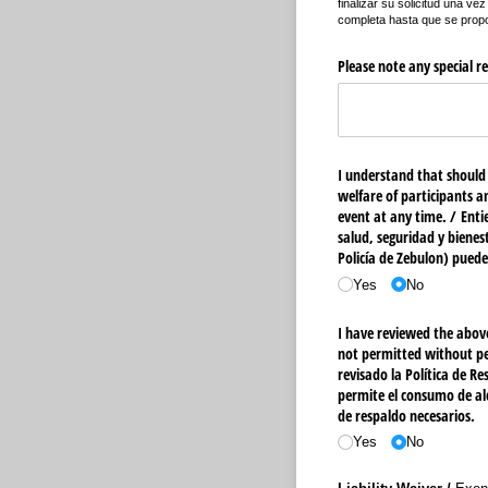
finalizar su solicitud una ve
completa hasta que se propo
Please note any special re
I understand that should 
welfare of participants a
event at any time. /​ Enti
salud, seguridad y bienes
Policía de Zebulon) pued
Yes
No
I have reviewed the above
not permitted without pe
revisado la Política de Re
permite el consumo de alc
de respaldo necesarios.
Yes
No