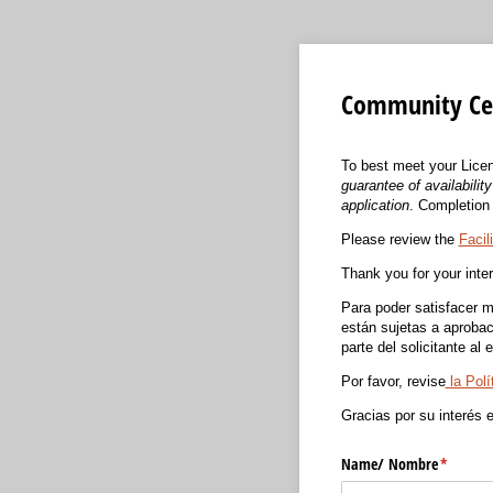
Community Cent
To best meet your Licen
guarantee of availabili
application
. Completion 
Please review the
Facil
Thank you for your inte
Para poder satisfacer m
están sujetas a aprobaci
parte del solicitante al
Por favor, revise
la Polí
Gracias por su interés 
Name/​ Nombre
(required
*