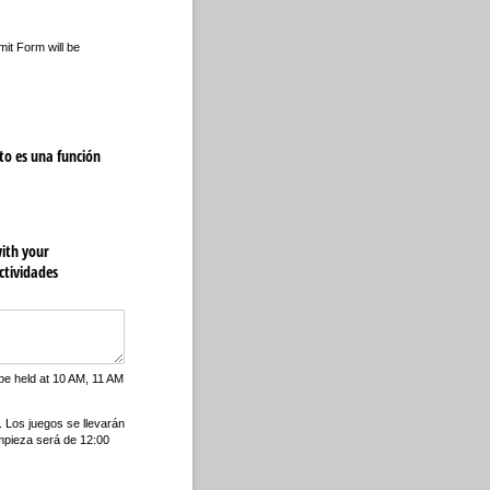
it Form will be
nto es una función
with your
ctividades
be held at 10 AM, 11 AM
. Los juegos se llevarán
impieza será de 12:00