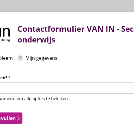
Contactformulier VAN IN - Se
onderwijs
obleem
Mijn gegevens
pen?
(is vereist)
*
wnmenu om alle opties te bekijken.
nvullen