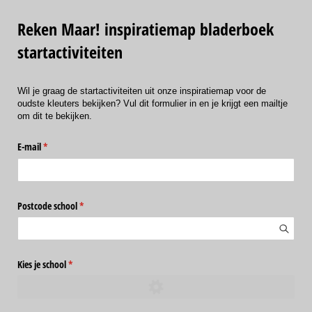
Reken Maar! inspiratiemap bladerboek
startactiviteiten
Wil je graag de startactiviteiten uit onze inspiratiemap voor de
oudste kleuters bekijken? Vul dit formulier in en je krijgt een mailtje
om dit te bekijken.
E-mail
(is vereist)
*
Postcode school
(is vereist)
*
Kies je school
(is vereist)
*