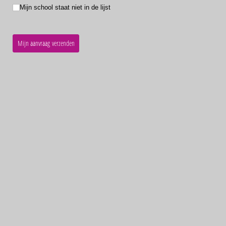
Mijn school staat niet in de lijst
Mijn school staat niet in de lijst
Mijn aanvraag verzenden