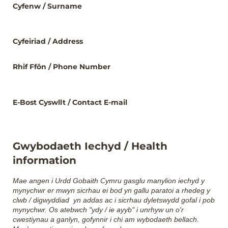
Cyfenw /​ Surname
Cyfeiriad /​ Address
Rhif Ffôn /​ Phone Number
E-Bost Cyswllt /​ Contact E-mail
Gwybodaeth Iechyd / Health
information
Mae angen i Urdd Gobaith Cymru gasglu manylion iechyd y
mynychwr er mwyn sicrhau ei bod yn gallu paratoi a rhedeg y
clwb / digwyddiad yn addas ac i sicrhau dyletswydd gofal i pob
mynychwr. Os atebwch "ydy / ie ayyb" i unrhyw un o'r
cwestiynau a ganlyn, gofynnir i chi am wybodaeth bellach.