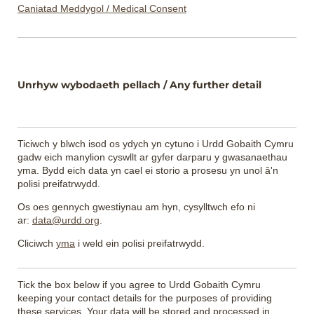
Caniatad Meddygol / Medical Consent
Unrhyw wybodaeth pellach /​ Any further detail
Ticiwch y blwch isod os ydych yn cytuno i Urdd Gobaith Cymru
gadw eich manylion cyswllt ar gyfer darparu y gwasanaethau
yma. Bydd eich data yn cael ei storio a prosesu yn unol â'n
polisi preifatrwydd.
Os oes gennych gwestiynau am hyn, cysylltwch efo ni
ar:
data@urdd.org
.
Cliciwch
yma
i weld ein polisi preifatrwydd.
Tick the box below if you agree to Urdd Gobaith Cymru
keeping your contact details for the purposes of providing
these services. Your data will be stored and processed in