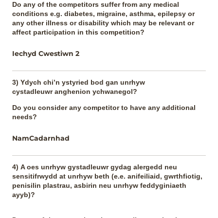
Do any of the competitors suffer from any medical
conditions e.g. diabetes, migraine, asthma, epilepsy or
any other illness or disability which may be relevant or
affect participation in this competition?
Iechyd Cwestiwn 2
3) Ydych chi’n ystyried bod gan unrhyw
cystadleuwr anghenion ychwanegol?
Do you consider any competitor to have any additional
needs?
NamCadarnhad
4) A oes unrhyw gystadleuwr gydag alergedd neu
sensitifrwydd at unrhyw beth (e.e. anifeiliaid, gwrthfiotig,
penisilin plastrau, asbirin neu unrhyw feddyginiaeth
ayyb)?