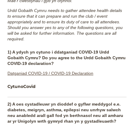
Mae'r cwestiynau i gyd yn ofynnol.
Urdd Gobaith Cymru needs to gather attendee health details
to ensure that it can prepare and run the club / event
appropriately and to ensure its duty of care to all attendees.
Should you answer yes to any of the following questions, you
will be asked for further information. The questions are all
required.
1) A ydych yn cytuno i ddatganiad COVID-19 Urdd
Gobaith Cymru? Do you agree to the Urdd Gobaith Cymru
COVID-19 declaration?
Datganiad COVID-19 / COVID-19 Declaration
CytunoCovid
2) A oes cystadleuwr yn dioddef o gyflwr meddygol e.e.
diabetes, meigryn, asthma, epilepsi neu unrhyw salwch
neu anabledd arall gall fod yn berthnasol neu all amharu
ar yr Unigolyn wrth gymryd rhan yn y gystadleuaeth?