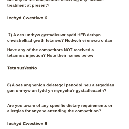
treatment at present?
Iechyd Cwestiwn 6
7) A oes unrhyw gystadleuwr sydd HEB derbyn
chwistrelliad gwrth tetanws? Nodwch ei enwau o dan
Have any of the competitors NOT received a
tetannus injection? Note their names below
TetanusYesNo
8) A oes anghenion deietegol penodol neu alergeddau
gan unrhyw un fydd yn mynychu'r gystadleuaeth?
Are you aware of any specific dietary requirements or
allergies for anyone attending the competition?
Iechyd Cwestiwn 8