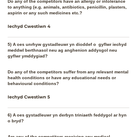
Do any of the competitors have an allergy or intolerance
to anything (e.g. animals, antibiotics, penicillin, plasters,
aspirin or any such medicines etc.?
Iechyd Cwestiwn 4
5) A oes unrhyw gystadleuwr yn dioddef o gyflwr iechyd
meddwl berthnasol neu ag anghenion addysgol neu
gyflwr ymddygiad?
Do any of the competitors suffer from any relevant mental
health conditions or have any educational needs or
behavioural conditions?
Iechyd Cwestiwn 5
6) A oes gystadleuwr yn derbyn triniaeth feddygol ar hyn
o bryd?
Are any of the competitors receiving any medical