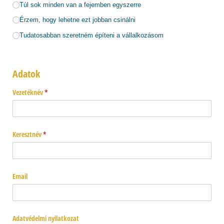
Túl sok minden van a fejemben egyszerre
Érzem, hogy lehetne ezt jobban csinálni
Tudatosabban szeretném építeni a vállalkozásom
Adatok
Vezetéknév
(megadása kötelező)
*
Keresztnév
(megadása kötelező)
*
Email
Adatvédelmi nyilatkozat