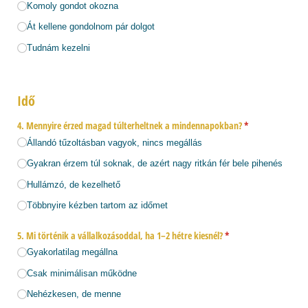
Komoly gondot okozna
Át kellene gondolnom pár dolgot
Tudnám kezelni
Idő
4. Mennyire érzed magad túlterheltnek a mindennapokban?
(megadása kötel
*
Állandó tűzoltásban vagyok, nincs megállás
Gyakran érzem túl soknak, de azért nagy ritkán fér bele pihenés
Hullámzó, de kezelhető
Többnyire kézben tartom az időmet
5. Mi történik a vállalkozásoddal, ha 1–2 hétre kiesnél?
(megadása kötelező)
*
Gyakorlatilag megállna
Csak minimálisan működne
Nehézkesen, de menne