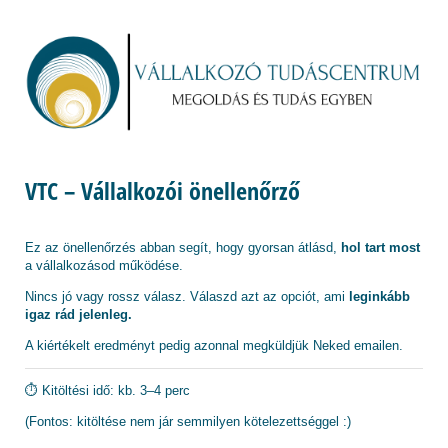
VTC – Vállalkozói önellenőrző
Ez az önellenőrzés abban segít, hogy gyorsan átlásd,
hol tart most
a vállalkozásod működése.
Nincs jó vagy rossz válasz. Válaszd azt az opciót, ami
leginkább
igaz rád jelenleg.
A kiértékelt eredményt pedig azonnal megküldjük Neked emailen.
⏱️ Kitöltési idő: kb. 3–4 perc
(Fontos: kitöltése nem jár semmilyen kötelezettséggel :)