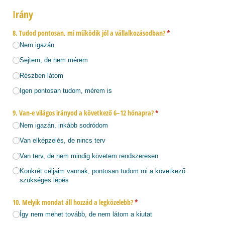
Irány
8. Tudod pontosan, mi működik jól a vállalkozásodban?
(megadása kötelező)
*
Nem igazán
Sejtem, de nem mérem
Részben látom
Igen pontosan tudom, mérem is
9. Van-e világos irányod a következő 6–12 hónapra?
(megadása kötelező)
*
Nem igazán, inkább sodródom
Van elképzelés, de nincs terv
Van terv, de nem mindig követem rendszeresen
Konkrét céljaim vannak, pontosan tudom mi a következő
szükséges lépés
10. Melyik mondat áll hozzád a legközelebb?
(megadása kötelező)
*
Így nem mehet tovább, de nem látom a kiutat