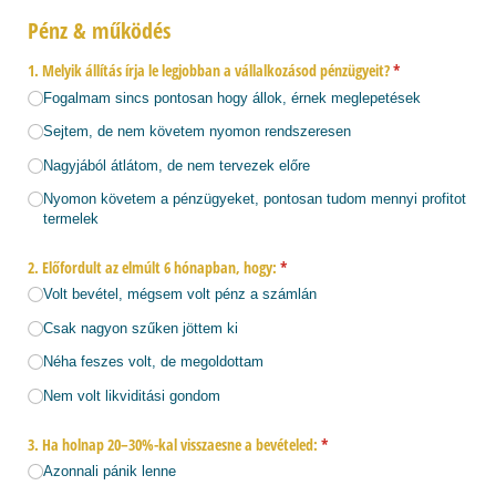
Pénz & működés
1. Melyik állítás írja le legjobban a vállalkozásod pénzügyeit?
(megadása kötel
*
Fogalmam sincs pontosan hogy állok, érnek meglepetések
Sejtem, de nem követem nyomon rendszeresen
Nagyjából átlátom, de nem tervezek előre
Nyomon követem a pénzügyeket, pontosan tudom mennyi profitot
termelek
2. Előfordult az elmúlt 6 hónapban, hogy:
(megadása kötelező)
*
Volt bevétel, mégsem volt pénz a számlán
Csak nagyon szűken jöttem ki
Néha feszes volt, de megoldottam
Nem volt likviditási gondom
3. Ha holnap 20–30%-kal visszaesne a bevételed:
(megadása kötelező)
*
Azonnali pánik lenne