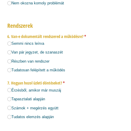
Nem okozna komoly problémát
Rendszerek
6. Van-e dokumentált rendszered a működésre?
(megadása kötelező)
*
Semmi nincs leírva
Van pár jegyzet, de szanaszét
Részben van rendszer
Tudatosan felépített a működés
7. Hogyan hozol üzleti döntéseket?
(megadása kötelező)
*
Érzésből, amikor már muszáj
Tapasztalati alapján
Számok + megérzés együtt
Tudatos elemzés alapján