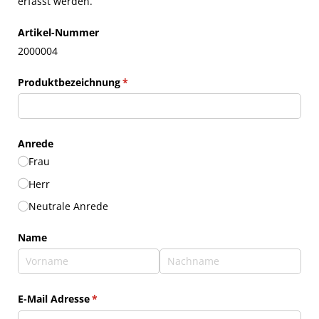
erfasst werden.
Artikel-Nummer
2000004
Produktbezeichnung
(erforderlich)
*
Anrede
Frau
Herr
Neutrale Anrede
Name
E-Mail Adresse
(erforderlich)
*