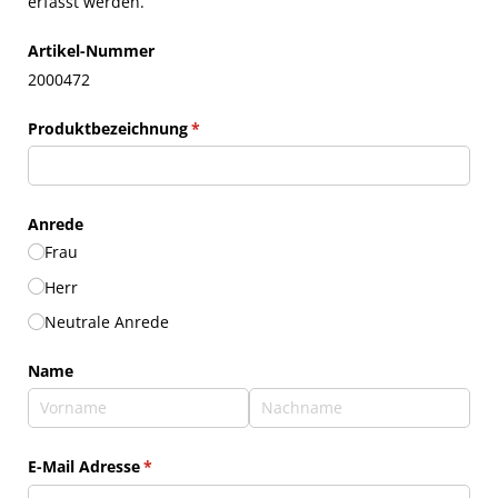
erfasst werden.
Artikel-Nummer
2000472
Produktbezeichnung
(erforderlich)
*
Anrede
Frau
Herr
Neutrale Anrede
Name
E-Mail Adresse
(erforderlich)
*