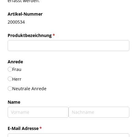
erfasst werden.
Artikel-Nummer
2000534
Produktbezeichnung
(erforderlich)
*
Anrede
Frau
Herr
Neutrale Anrede
Name
E-Mail Adresse
(erforderlich)
*