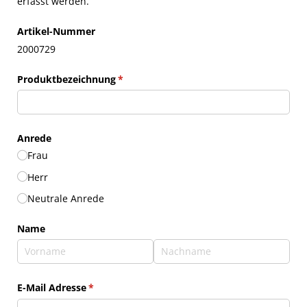
erfasst werden.
Artikel-Nummer
2000729
Produktbezeichnung
(erforderlich)
*
Anrede
Frau
Herr
Neutrale Anrede
Name
E-Mail Adresse
(erforderlich)
*