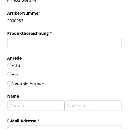
erfasst werden.
Artikel-Nummer
2000982
Produktbezeichnung
(erforderlich)
*
Anrede
Frau
Herr
Neutrale Anrede
Name
E-Mail Adresse
(erforderlich)
*