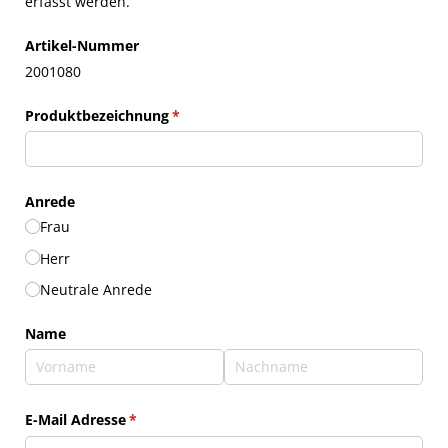
erfasst werden.
Artikel-Nummer
2001080
Produktbezeichnung
(erforderlich)
*
Anrede
Frau
Herr
Neutrale Anrede
Name
E-Mail Adresse
(erforderlich)
*