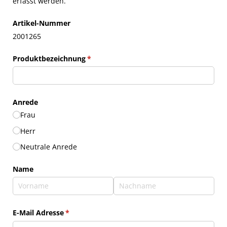
erfasst werden.
Artikel-Nummer
2001265
Produktbezeichnung
(erforderlich)
*
Anrede
Frau
Herr
Neutrale Anrede
Name
E-Mail Adresse
(erforderlich)
*