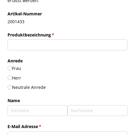
erfasst werden.
Artikel-Nummer
2001433
Produktbezeichnung
(erforderlich)
*
Anrede
Frau
Herr
Neutrale Anrede
Name
E-Mail Adresse
(erforderlich)
*