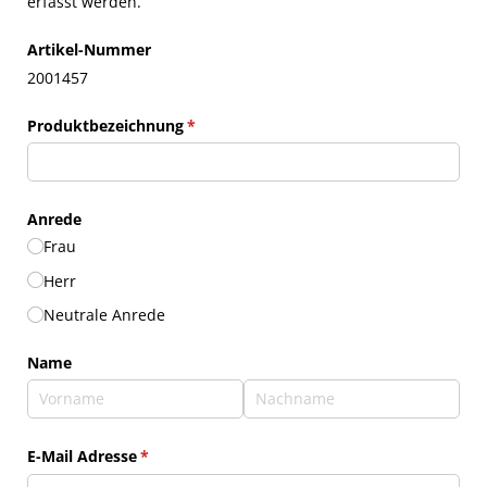
erfasst werden.
Artikel-Nummer
2001457
Produktbezeichnung
(erforderlich)
*
Anrede
Frau
Herr
Neutrale Anrede
Name
E-Mail Adresse
(erforderlich)
*