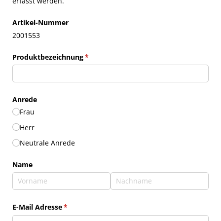
erfasst werden.
Artikel-Nummer
2001553
Produktbezeichnung
(erforderlich)
*
Anrede
Frau
Herr
Neutrale Anrede
Name
E-Mail Adresse
(erforderlich)
*