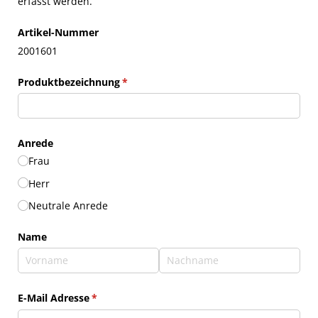
erfasst werden.
Artikel-Nummer
2001601
Produktbezeichnung
(erforderlich)
*
Anrede
Frau
Herr
Neutrale Anrede
Name
E-Mail Adresse
(erforderlich)
*