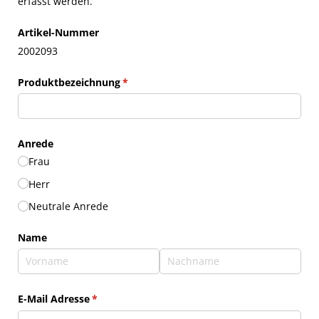
erfasst werden.
Artikel-Nummer
2002093
Produktbezeichnung
(erforderlich)
*
Anrede
Frau
Herr
Neutrale Anrede
Name
E-Mail Adresse
(erforderlich)
*