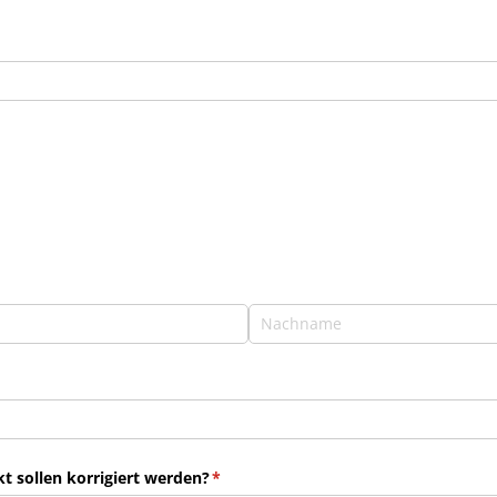
 sollen korrigiert werden?
(erforderlich)
*