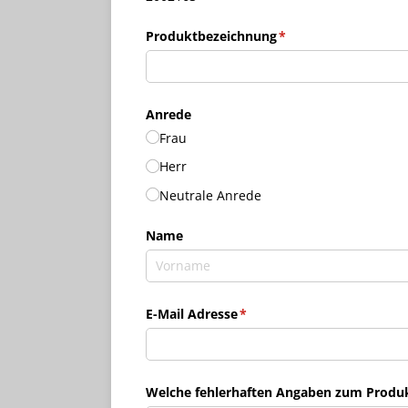
Produktbezeichnung
(erforderlich)
*
Anrede
Frau
Herr
Neutrale Anrede
Name
E-Mail Adresse
(erforderlich)
*
Welche fehlerhaften Angaben zum Produkt