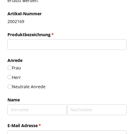
erfasst werden.
Artikel-Nummer
2002169
Produktbezeichnung
(erforderlich)
*
Anrede
Frau
Herr
Neutrale Anrede
Name
E-Mail Adresse
(erforderlich)
*