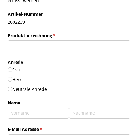
erfasst werden.
Artikel-Nummer
2002239
Produktbezeichnung
(erforderlich)
*
Anrede
Frau
Herr
Neutrale Anrede
Name
E-Mail Adresse
(erforderlich)
*