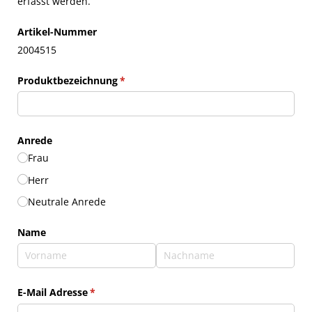
erfasst werden.
Artikel-Nummer
2004515
Produktbezeichnung
(erforderlich)
*
Anrede
Frau
Herr
Neutrale Anrede
Name
E-Mail Adresse
(erforderlich)
*