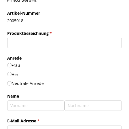
erfasst werden.
Artikel-Nummer
2005018
Produktbezeichnung
(erforderlich)
*
Anrede
Frau
Herr
Neutrale Anrede
Name
E-Mail Adresse
(erforderlich)
*