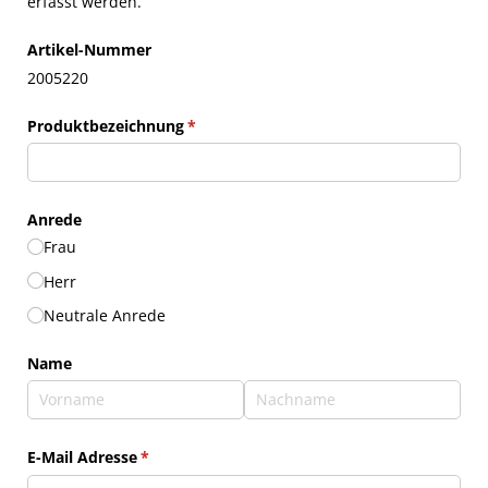
erfasst werden.
Artikel-Nummer
2005220
Produktbezeichnung
(erforderlich)
*
Anrede
Frau
Herr
Neutrale Anrede
Name
E-Mail Adresse
(erforderlich)
*