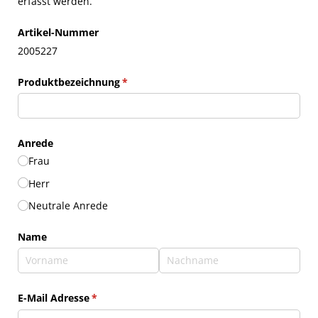
erfasst werden.
Artikel-Nummer
2005227
Produktbezeichnung
(erforderlich)
*
Anrede
Frau
Herr
Neutrale Anrede
Name
E-Mail Adresse
(erforderlich)
*