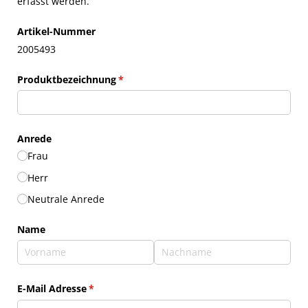
erfasst werden.
Artikel-Nummer
2005493
Produktbezeichnung
(erforderlich)
*
Anrede
Frau
Herr
Neutrale Anrede
Name
E-Mail Adresse
(erforderlich)
*