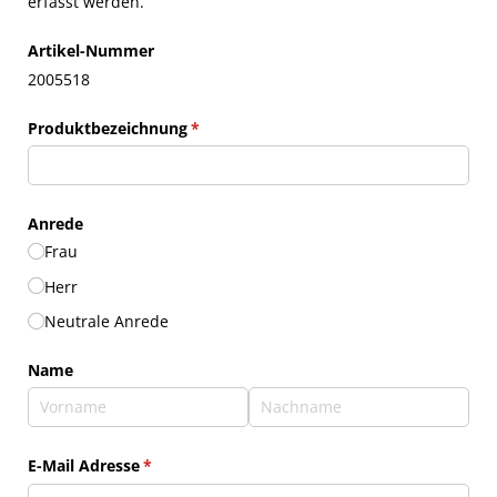
erfasst werden.
Artikel-Nummer
2005518
Produktbezeichnung
(erforderlich)
*
Anrede
Frau
Herr
Neutrale Anrede
Name
E-Mail Adresse
(erforderlich)
*