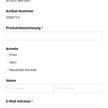
erfasst werden.
Artikel-Nummer
2006714
Produktbezeichnung
(erforderlich)
*
Anrede
Frau
Herr
Neutrale Anrede
Name
E-Mail Adresse
(erforderlich)
*