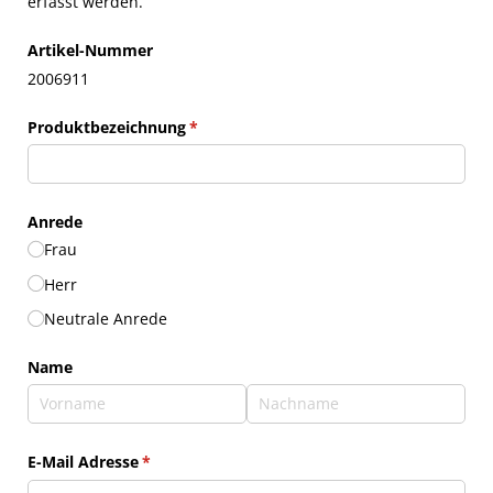
erfasst werden.
Artikel-Nummer
2006911
Produktbezeichnung
(erforderlich)
*
Anrede
Frau
Herr
Neutrale Anrede
Name
E-Mail Adresse
(erforderlich)
*