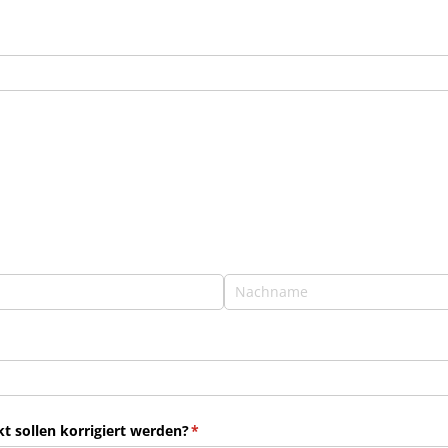
 sollen korrigiert werden?
(erforderlich)
*