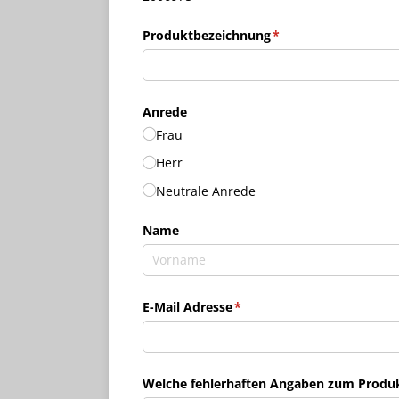
Produktbezeichnung
(erforderlich)
*
Anrede
Frau
Herr
Neutrale Anrede
Name
E-Mail Adresse
(erforderlich)
*
Welche fehlerhaften Angaben zum Produkt