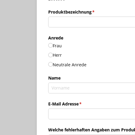
Produktbezeichnung
(erforderlich)
*
Anrede
Frau
Herr
Neutrale Anrede
Name
E-Mail Adresse
(erforderlich)
*
Welche fehlerhaften Angaben zum Produkt