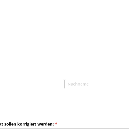
 sollen korrigiert werden?
(erforderlich)
*