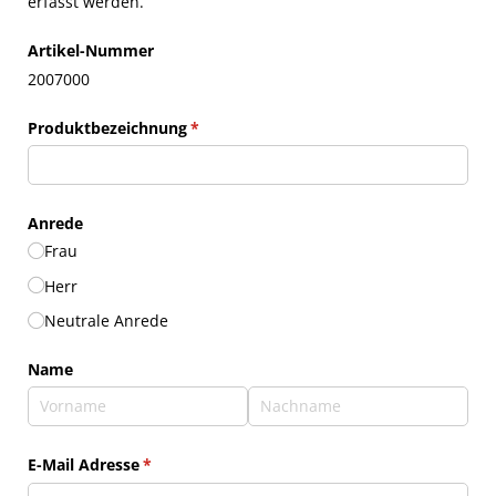
erfasst werden.
Artikel-Nummer
2007000
Produktbezeichnung
(erforderlich)
*
Anrede
Frau
Herr
Neutrale Anrede
Name
E-Mail Adresse
(erforderlich)
*