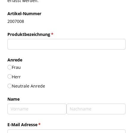
erfasst werden.
Artikel-Nummer
2007008
Produktbezeichnung
(erforderlich)
*
Anrede
Frau
Herr
Neutrale Anrede
Name
E-Mail Adresse
(erforderlich)
*