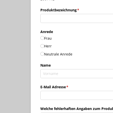
Produktbezeichnung
(erforderlich)
*
Anrede
Frau
Herr
Neutrale Anrede
Name
E-Mail Adresse
(erforderlich)
*
Welche fehlerhaften Angaben zum Produkt