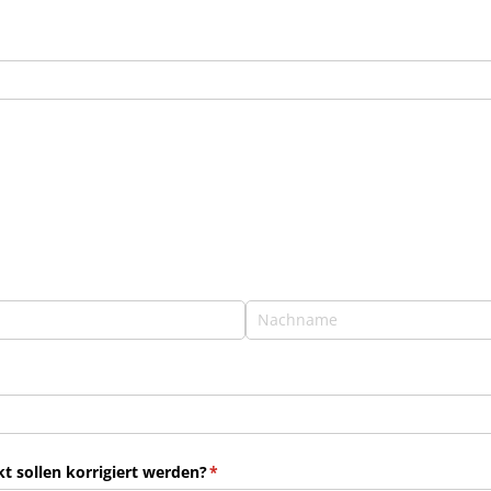
 sollen korrigiert werden?
(erforderlich)
*